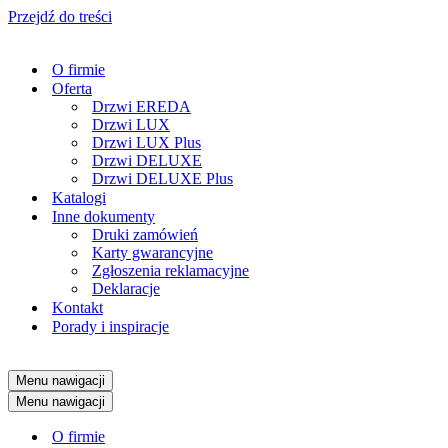
Przejdź do treści
O firmie
Oferta
Drzwi EREDA
Drzwi LUX
Drzwi LUX Plus
Drzwi DELUXE
Drzwi DELUXE Plus
Katalogi
Inne dokumenty
Druki zamówień
Karty gwarancyjne
Zgłoszenia reklamacyjne
Deklaracje
Kontakt
Porady i inspiracje
Menu nawigacji
Menu nawigacji
O firmie