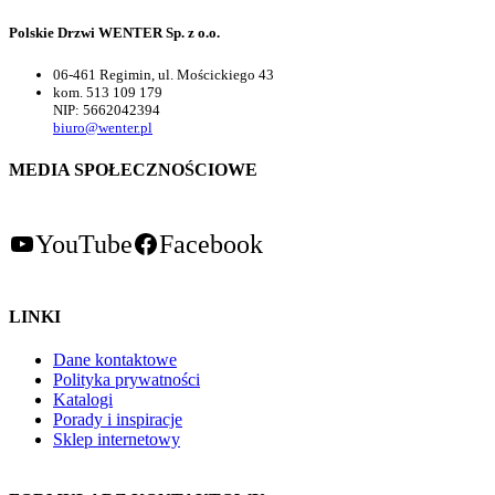
Polskie Drzwi WENTER Sp. z o.o.
06-461 Regimin, ul. Mościckiego 43
kom. 513 109 179
NIP: 5662042394
biuro@wenter.pl
MEDIA SPOŁECZNOŚCIOWE
YouTube
Facebook
LINKI
Dane kontaktowe
Polityka prywatności
Katalogi
Porady i inspiracje
Sklep internetowy