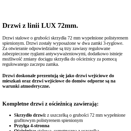
Drzwi z linii LUX 72mm.
Drzwi stalowe o grubości skrzydła 72 mm wypełnione polistyrenem
spienionym. Drzwi zostały wyposażone w dwa zamki 3-ryglowe.
Za otwieranie odpowiedzialne są trzy zawiasy regulowane
zabezpieczone ryglami antywyważeniowymi, dodatkowo istnieje
możliwość zmiany dociągu skrzydła do ościeżnicy za pomocą
regulowanego zaczepu zamka.
Drzwi doskonale prezentują się jako drzwi wejściowe do
mieszkań oraz drzwi wejściowe do domów odporne są na
warunki atmosferyczne.
Kompletne drzwi z ościeżnicą zawierają:
Skrzydło drzwi:
z uszczelką o grubości 72 mm wypełnione
grafitowym polistyrenem spienionym
Przylga 4-stronna
Ościeżnica:
stalowa, symetryczna z uszczelką