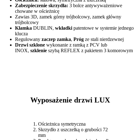
Zabezpieczenie skrzydła:
3 bolce antywyważeniowe
chowane w ościeżnicę
Zawias 3D, zamek górny trójbolcowy, zamek główny
trójbolcowy
Klamka
DUBLIN,
wkładki
patentowe w systemie jednego
klucza
Regulowany
zaczep zamka
,
Próg
ze stali nierdzewnej
Drzwi szklone
wykonanie z ramką z PCV lub
INOX,
szklenie
szybą REFLEX z pakietem 3 komorowym
Wyposażenie drzwi LUX
Ościeżnica symetryczna
Skrzydło z uszczelką o grubości 72
mm