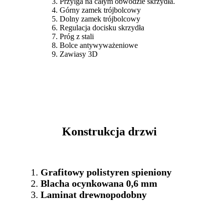
Przylga na całym obwodzie skrzydła.
Górny zamek trójbolcowy
Dolny zamek trójbolcowy
Regulacja docisku skrzydła
Próg z stali
Bolce antywyważeniowe
Zawiasy 3D
Konstrukcja drzwi
Grafitowy polistyren spieniony
Blacha ocynkowana 0,6 mm
Laminat drewnopodobny